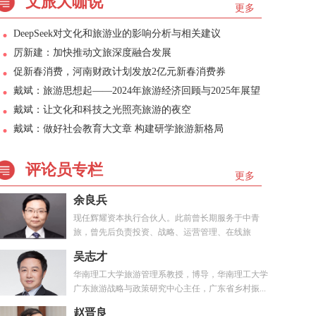
文旅大咖说
更多
DeepSeek对文化和旅游业的影响分析与相关建议
厉新建：加快推动文旅深度融合发展
促新春消费，河南财政计划发放2亿元新春消费券
戴斌：旅游思想起——2024年旅游经济回顾与2025年展望
戴斌：让文化和科技之光照亮旅游的夜空
戴斌：做好社会教育大文章 构建研学旅游新格局
评论员专栏
更多
余良兵
现任辉耀资本执行合伙人。此前曾长期服务于中青
旅，曾先后负责投资、战略、运营管理、在线旅
游、...
吴志才
华南理工大学旅游管理系教授，博导，华南理工大学
广东旅游战略与政策研究中心主任，广东省乡村振...
赵晋良