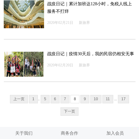
战疫日记｜累计加班达128小时，免税人线上
服务不打烊
2020年02月21日
新旅界
战疫日记｜疫情30天后，我的民宿仍相安无事
2020年02月20日
新旅界
上一页
1
..
5
6
7
8
9
10
11
...
17
下一页
关于我们
商务合作
加入会员