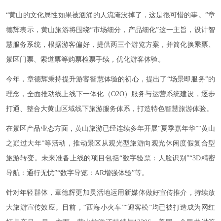
“黄山的文化属性如果被汹涌的人流淹没掉了，这是很可惜的事。”章
德辉表示，黄山旅游将围绕“市场细分，产品细化”这一主旨，设计智
慧服务系统，根据游客偏好，提供两三个游览方案，并简化换乘票、
景区门票、索道票等购票检票手续，优化游客体验。
今年，章德辉秉持提升游客智慧体验的初心，提出了“场景即服务”的
理念，全面推动线上线下一体化（O2O）服务与运营系统建设，逐步
打通、整合大黄山区域线下旅游服务体系，打造特色智慧旅游体验。
在景区产品业态方面，黄山旅游已经连续多年开展“夏季嘉年华”“黄山
之巅过大年”等活动，推动景区从观光型旅游向观光休闲度假复合型
旅游转变。未来准备上线的项目包括“数字验票：人脸识别”“3D精密
导航：通行无忧”“数字导览：AR增强体验”等。
针对年轻群体，章德辉更加灵活地运用新媒体做好宣传推介，持续放
大旅游宣传效应。目前，“西海小火车”“迎客松”均已被打造成为网红