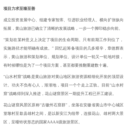
项目力求至臻至善
成立投资发展中心、组建专家智库、引进职业经理人、横向扩张纵向
拓展，黄山旅游已确立了清晰的发展战略，一步一个脚印稳步向前。
“策划在某种意义上决定了项目的生命周期。只有前期工作到位了，
实施路径才能明确有成效。” 回忆起筹备项目的几多艰辛，章德辉表
示，黄山旅游和策划单位、规划单位、设计单位一轮又一轮地对接，
有时候哪怕是为了一个项目方案，甚至都要推翻重建数十遍。
“山水村窟”战略是黄山旅游对黄山地区旅游资源精细化开发的顶层设
计。功夫不负有心人，渐渐地，项目一个个走上正轨。目前“山水村
窟”战略得到深入推进，花山谜窟景区一期提升工程已开工建设。
花山谜窟风景区原称“古徽州石窟群”，坐落在安徽省黄山市中心城区
篁墩村至歙县雄村之间，是以新安江为纽带，连接花山、雄村两大景
区，呈哑铃状形态的国家AAAA级旅游景区。