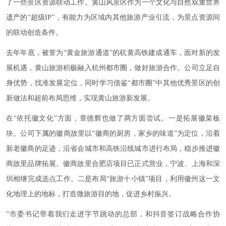
了一些景区资源联动工作。黄山风景区作为一个文化与自然双重世界
遗产的“超级IP”，有能力为区域内其他旅游产业引流，为景点资源间
的联动创造条件。
去年年底，被誉为“黄金旅游通道”的杭黄高铁建成通车，面对新的发
展机遇，黄山旅游积极融入杭州都市圈，做好旅游合作。公司立足自
身优势，找准发展定位，同时学习借鉴“都市圈”中其他优秀景区的创
新做法和超前布局思维，实现黄山旅游新发展。
在“依托徽文化”方面，章德辉也做了两方面尝试。一是拓展徽菜板
块。公司下属的徽商故里以“徽商的厨房，家乡的味道”为定位，沿着
新老徽商的足迹，沿省会城市和高铁沿线城市进行布局，稳步推进徽
商故里品牌拓展。徽商故里合肥店项目已正式营业，宁波、上海和深
圳相继完成选点工作。二是布局“旅游十小镇”项目，利用徽州这一文
化地理上的地标，打造微旅游目的地，促进乡村振兴。
“市委书记带着我们走进字节跳动的总部，和抖音签订战略合作协