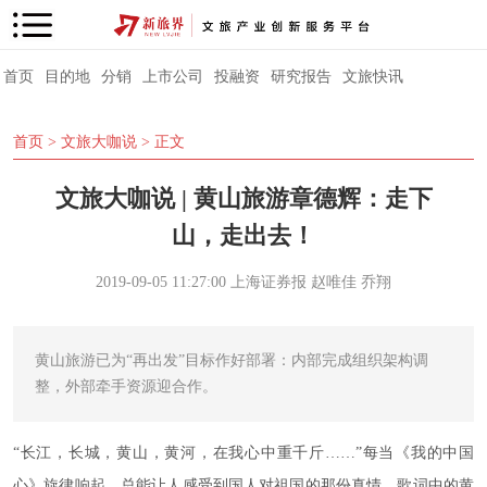
首页
目的地
分销
上市公司
投融资
研究报告
文旅快讯
首页
>
文旅大咖说
> 正文
文旅大咖说 | 黄山旅游章德辉：走下
山，走出去！
2019-09-05 11:27:00
上海证券报
赵唯佳 乔翔
黄山旅游已为“再出发”目标作好部署：内部完成组织架构调
整，外部牵手资源迎合作。
“长江，长城，黄山，黄河，在我心中重千斤……”每当《我的中国
心》旋律响起，总能让人感受到国人对祖国的那份真情。歌词中的黄