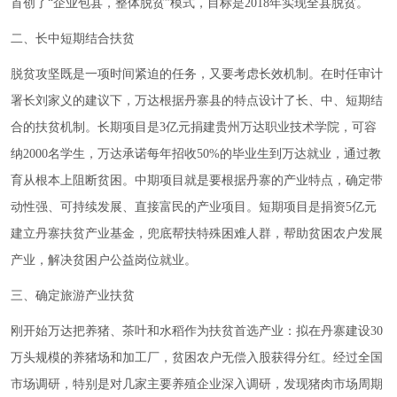
首创了
“
企业包县，整体脱贫
”
模式，目标是2018年实现全县脱贫。
二、长中短期结合扶贫
脱贫攻坚既是一项时间紧迫的任务，又要考虑长效机制。在时任审计
署长刘家义的建议下，万达根据丹寨县的特点设计了长、中、短期结
合的扶贫机制。长期项目是3亿元捐建贵州万达职业技术学院，可容
纳2000名学生，万达承诺每年招收50%的毕业生到万达就业，通过教
育从根本上阻断贫困。中期项目就是要根据丹寨的产业特点，确定带
动性强、可持续发展、直接富民的产业项目。短期项目是捐资5亿元
建立丹寨扶贫产业基金，兜底帮扶特殊困难人群，帮助贫困农户发展
产业，解决贫困户公益岗位就业。
三、确定旅游产业扶贫
刚开始万达把养猪、茶叶和水稻作为扶贫首选产业：拟在丹寨建设30
万头规模的养猪场和加工厂，贫困农户无偿入股获得分红。经过全国
市场调研，特别是对几家主要养殖企业深入调研，发现猪肉市场周期