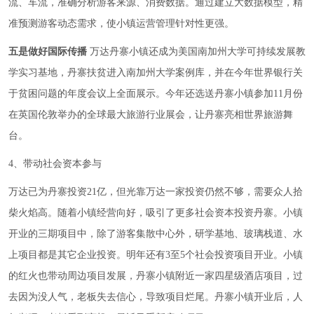
流、车流，准确分析游客来源、消费数据。通过建立大数据模型，精
准预测游客动态需求，使小镇运营管理针对性更强。
五是做好国际传播
万达丹寨小镇还成为美国南加州大学可持续发展教
学实习基地，丹寨扶贫进入南加州大学案例库，并在今年世界银行关
于贫困问题的年度会议上全面展示。今年还选送丹寨小镇参加11月份
在英国伦敦举办的全球最大旅游行业展会，让丹寨亮相世界旅游舞
台。
4、带动社会资本参与
万达已为丹寨投资21亿，但光靠万达一家投资仍然不够，需要众人拾
柴火焰高。随着小镇经营向好，吸引了更多社会资本投资丹寨。小镇
开业的三期项目中，除了游客集散中心外，研学基地、玻璃栈道、水
上项目都是其它企业投资。明年还有3至5个社会投资项目开业。小镇
的红火也带动周边项目发展，丹寨小镇附近一家四星级酒店项目，过
去因为没人气，老板失去信心，导致项目烂尾。丹寨小镇开业后，人