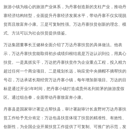
旅游小镇为核心的旅游产业体系，为丹寨创造新的支柱产业，推动丹
寨经济结构转型，全面提升丹寨经济发展水平，带动丹寨不仅实现脱
贫而且致富奔小康。三是可复制性强。万达丹寨扶贫创新的理念、模
式、方法可以为社会扶贫提供借鉴。
万达集团董事长王健林全面介绍了万达丹寨扶贫的具体做法。他表
示，万达丹寨扶贫能取得初步成绩归根结底是万达认识到位，用真心
扶贫。一是真抓实干，万达把丹寨扶贫作为企业重点工程，投入精力
超过任何一个商业项目。二是规划长远，响应党中央摘帽不摘帮扶的
号召，万达承诺长期经营万达丹寨小镇，每年增加新项目。万达的目
标是通过开业5年时间，把丹寨小镇打造成贵州名列前茅的旅游度假
区。通过组合拳，全面带动丹寨致富奔小康。
丹寨县是国家审计署定点帮扶县，审计署副审计长袁野对万达丹寨扶
贫工作给予充分肯定：万达包县扶贫体现了扶贫的精准性、有效性、
创新性，为全国企业开展扶贫工作提供了可复制、可推广的示范，发