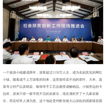
一个旅游小镇建成两年，游客超过1150万人次，成为名副其实的网红
小镇。随着成千上万游客的到来，这里曾经卖不动的茶叶、大米、蔬
菜等土特产以及蜡染、银饰等手工艺品都变成畅销品。小镇旁边的卡
拉村，原来只有一家半死不活的农家乐，现在满村开了十几家农家
乐，而且经常人满为患。这个地处贵州黔东南大山深处的国家级贫困