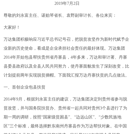
2019年7月2日
尊敬的刘永富主任、谌贻琴省长、袁野副审计长、各位来宾：
大家好！
万达集团积极响应习近平总书记号召，把脱贫攻坚作为新时代赋予企
业新的历史使命，看成是企业承担社会责任的最好体现。万达集团
2014年开始包县帮扶贵州省丹寨县，4年多来，万达和审计署、丹寨
县委县政府以及全县人民共同努力，使丹寨面貌发生了深刻改变，比
计划提前两年实现脱贫摘帽。下面我汇报万达丹寨扶贫的几点做法。
一、首创企业包县扶贫
2014年9月，根据刘永富主任的建议，万达集团决定到贵州省参与脱
贫攻坚，并与国务院扶贫办、贵州省一起共同对贵州3个县进行了为
期一周的调研，按照
“
国家级贫困县
”
、
“
边远山区
”
、
“
少数民族地
区
”
三个标准，最终选择黔东南州丹寨县作为万达帮扶对象。在中国