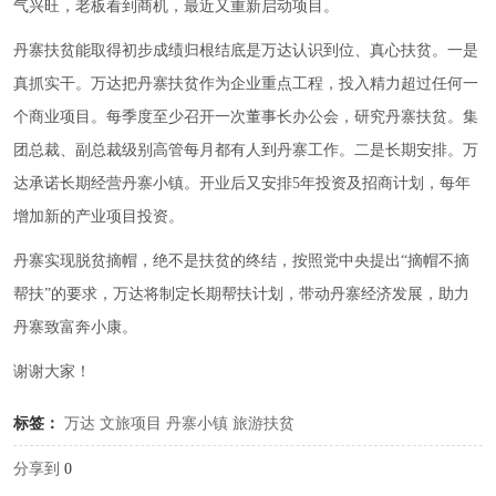
气兴旺，老板看到商机，最近又重新启动项目。
丹寨扶贫能取得初步成绩归根结底是万达认识到位、真心扶贫。一是
真抓实干。万达把丹寨扶贫作为企业重点工程，投入精力超过任何一
个商业项目。每季度至少召开一次董事长办公会，研究丹寨扶贫。集
团总裁、副总裁级别高管每月都有人到丹寨工作。二是长期安排。万
达承诺长期经营丹寨小镇。开业后又安排5年投资及招商计划，每年
增加新的产业项目投资。
丹寨实现脱贫摘帽，绝不是扶贫的终结，按照党中央提出
“
摘帽不摘
帮扶
”
的要求，万达将制定长期帮扶计划，带动丹寨经济发展，助力
丹寨致富奔小康。
谢谢大家！
标签：
万达
文旅项目
丹寨小镇
旅游扶贫
分享到
0