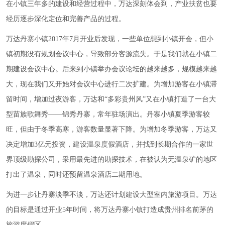
在小镇三年多的建设和经营过程中，万达深刻体会到，产业扶贫也要
经历逐步深化定位和完善产品的过程。
万达丹寨小镇2017年7月开业后发现，一些单位想到小镇开会，但小
镇初期没有规划会议中心，导致部分客源流失。于是我们就在小镇二
期建设会议中心。后来到小镇举办会议论坛的越来越多，规模越来越
大，现在我们又开始对会议中心进行二次扩建。为增加游客在小镇滞
留时间，增加过夜游客，万达和
“
多彩贵州风
”
又在小镇打造了一台大
型苗族歌舞秀——锦秀丹寨，常年驻场演出。丹寨小镇夏季游客较
旺，但由于冬季高寒，游客数量显著下降。为增加冬季游客，万达又
决定增加3亿元投资，建设温泉度假酒店，并找到长期合作的一家世
界顶级勘探公司，采用最先进的勘探技术，在被认为无温泉矿的地区
打出了温泉，同时还预留温泉酒店二期用地。
为进一步让丹寨淡季不淡，万达还计划建设大型室内旅游项目。万达
的目标是通过开业5年时间，将万达丹寨小镇打造成贵州排名前茅的
旅游度假区。