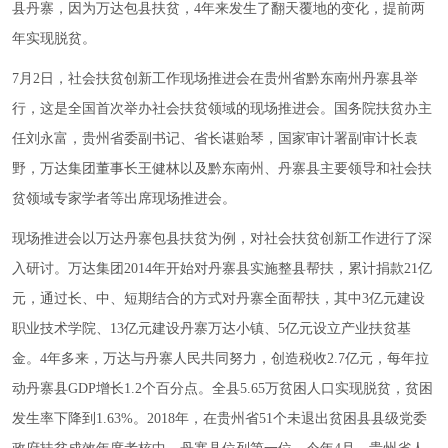
县丹寨，因为万达包县扶贫，4年来发生了翻天覆地的变化，提前两
年实现脱贫。
7月2日，社会扶贫创新工作现场推进会在贵州省黔东南州丹寨县举
行，这是全国首次举办社会扶贫领域的现场推进会。国务院扶贫办主
任刘永富，贵州省委副书记、省长谌贻琴，国家审计署副审计长袁
野，万达集团董事长王健林以及黔东南州、丹寨县主要领导和社会扶
贫领域专家学者等出席现场推进会。
现场推进会以万达丹寨包县扶贫为例，对社会扶贫创新工作进行了深
入研讨。万达集团2014年开始对丹寨县实施整县帮扶，累计捐款21亿
元，通过长、中、短期结合的方式对丹寨全面帮扶，其中3亿元建设
职业技术学院、13亿元建设丹寨万达小镇、5亿元设立产业扶贫基
金。4年多来，万达与丹寨人民共同努力，创造税收2.7亿元，每年拉
动丹寨县GDP增长1.2个百分点。全县5.65万贫困人口实现脱贫，贫困
发生率下降到1.63%。2018年，在贵州省51个未退出贫困县县级党委