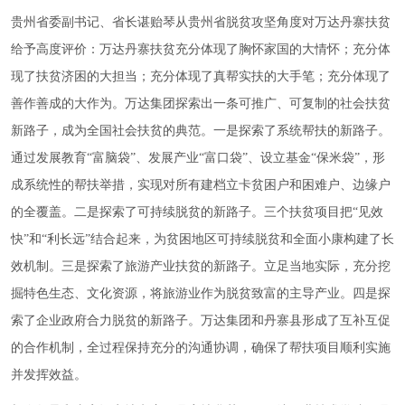
贵州省委副书记、省长谌贻琴从贵州省脱贫攻坚角度对万达丹寨扶贫
给予高度评价：万达丹寨扶贫充分体现了胸怀家国的大情怀；充分体
现了扶贫济困的大担当；充分体现了真帮实扶的大手笔；充分体现了
善作善成的大作为。万达集团探索出一条可推广、可复制的社会扶贫
新路子，成为全国社会扶贫的典范。一是探索了系统帮扶的新路子。
通过发展教育
“
富脑袋
”
、发展产业
“
富口袋
”
、设立基金
“
保米袋
”
，形
成系统性的帮扶举措，实现对所有建档立卡贫困户和困难户、边缘户
的全覆盖。二是探索了可持续脱贫的新路子。三个扶贫项目把
“
见效
快
”
和
“
利长远
”
结合起来，为贫困地区可持续脱贫和全面小康构建了长
效机制。三是探索了旅游产业扶贫的新路子。立足当地实际，充分挖
掘特色生态、文化资源，将旅游业作为脱贫致富的主导产业。四是探
索了企业政府合力脱贫的新路子。万达集团和丹寨县形成了互补互促
的合作机制，全过程保持充分的沟通协调，确保了帮扶项目顺利实施
并发挥效益。