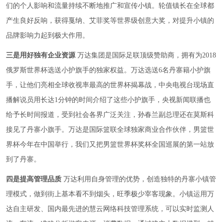
们的个人影响和流量持续不断地推广和宣传小镇。轮值镇长在全球都
产生良好反响，获得戛纳、艾菲奖等世界级创意大奖，对提升小镇的
品牌影响力起到极大作用。
三是用好独有企业资源
万达集团是国际足联顶级赞助商，拥有为2018
俄罗斯世界杯选送小护旗手的独家权益。万达选送6名丹寨籍小护旗
手，让他们亮相全球收视率最高的世界杯揭幕战，中央电视台现场直
播解说员用长达1分钟的时间介绍了这些小护旗手，央视新闻联播也
给予长时间报道，受到社会各界广泛关注，孙春兰副总理还在莫斯科
接见了丹寨小旗手。万达是国际篮联全球独家商业合作伙伴，男篮世
界杯今年在中国举行，我们又把男篮世界杯奖杯全国巡展的第一站放
到了丹寨。
四是提高管理品质
万达利用自身管理的优势，创造独特的丹寨小镇管
理模式，做到街上基本看不到烟头，旺季极少宰客现象。小镇运用万
达自主研发、国内最先进的慧云网络科技管理系统，可以实时监测人