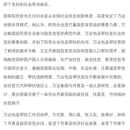
挥了良好的社会带动效应。
国务院扶贫办主任刘永富从全国社会扶贫创新角度，高度肯定了万达
创新扶贫模式，他认为，民营企业是打赢脱贫攻坚战的重要力量，万
达集团是民营企业参与脱贫攻坚的典型代表。万达包县帮扶是社会扶
贫的重要创新，开创了民营企业包县帮扶的先河。万达包县帮扶贯彻
了精准的基本方略，立足丹寨脱贫攻坚实际和贫困人口帮扶需求，因
地制宜因村因户因人分类施策，在产业扶贫、就业扶贫、教育扶贫等
方面同步发力，兼顾贫困群众短期、中期、长远长展，注重减贫带贫
机制的建立，帮扶成效明显。万达包县帮扶是在不断探索中完善的。
在扶贫方式和帮扶项目上，万达集团与丹寨县一道认真研究，反复探
讨，逐步探索完善了一条符合丹寨实际的真扶贫、扶真贫、可持续的
扶贫路子。
万达包县帮扶工作启动早、方式新、用心真、投入实、效果好，加快
了丹寨县脱贫攻坚步伐，促进了丹寨县经济社会发展，改变了丹寨干