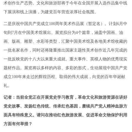
术创作生产态势。文化和旅游部将于今年在全国开展入选作品集中线
下展演和线上演播，为建党百年营造浓厚社会氛围。
二是庆祝中国共产党成立100周年美术作品展（暂定名）。计划6月中
旬到7月在中国美术馆展出。展览拟分为4个篇章，涵盖中国画、油
画、版画、雕塑、水彩等类型，汇聚中国美术馆及各地美术馆收藏的
一批名家名作，同时还将隆重推出国家主题性美术创作近几年完成的
一批反映党的十八大以来重大成就、重大事件、英模人物的优秀现实
题材作品。展览将以多样的内容、多彩的形式，生动展现中国共产党
成立100年来走过的辉煌历程、取得的伟大成就，向党的百年华诞献
礼。
记者：当前全党正在开展党史学习教育，革命文化和旅游资源在讲好
党史故事、发扬红色传统、传承红色基因，赓续共产党人精神血脉方
面具有特殊意义。请问在推动红色旅游发展、促进革命文物保护利用
方面有何举措？