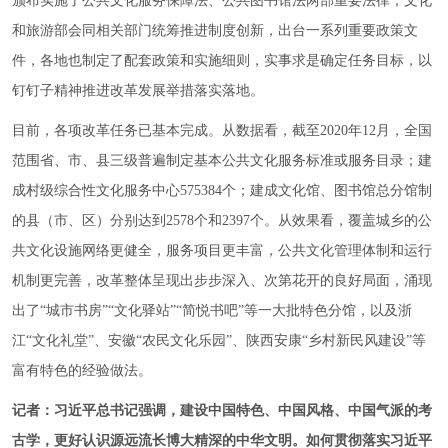
颁布实施了公共文化服务保障法、公共图书馆法两部重要法律；文化
和旅游部会同相关部门统筹推进制度创新，出台一系列重要政策文
件，各地也制定了配套政策和实施细则，实事求是确定任务目标，以
钉钉子精神推进改革发展举措落实落地。
目前，各项改革任务已基本完成。从数据看，截至2020年12月，全国
范围省、市、县三级普遍制定基本公共文化服务标准或服务目录；建
成村级综合性文化服务中心575384个；建成文化馆、图书馆总分馆制
的县（市、区）分别达到2578个和2397个。从效果看，覆盖城乡的公
共文化设施网络更健全，服务项目更丰富，公共文化管理体制和运行
机制更完善，改革整体呈现出步步深入、次第花开的良好局面，涌现
出了“城市书房”“文化驿站”“简悦书吧”等一大批特色分馆，以及浙
江“文化礼堂”、安徽“农民文化乐园”、陕西安康“乡村新民风建设”等
富有特色的经验做法。
记者：习近平总书记强调，建设中国特色、中国风格、中国气派的考
古学，更好认识源远流长博大精深的中华文明。如何贯彻落实习近平