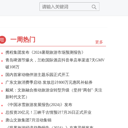
一周热门
更多
携程集团发布《2024暑期旅游市场预测报告》
青岛啤酒节爆火，兰欧国际酒店抖音单店单渠道7天GMV
破108万
国内首家动物伴游主题乐园正式开工
广东文旅消费季启动 发放总计800万元惠民补贴券
戴斌：文旅融合推动旅游业转型升级（坚持“两创”·关注
新时代文艺）
《中国冰雪旅游发展报告(2024)》发布
总投资20亿元！三峡千古情预计7月26日正式开业
唐山文旅集团7月活动集锦
《世界旅游经济趋势报告（2024）》在惠灵顿发布