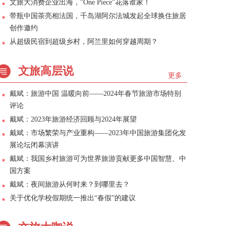
文旅大消费企业出海，"One Piece"花落谁家！
带瓶中国茶亮相法国，千岛湖阿尔法城发起全球换住旅居
创作邀约
从超级民宿到超级乡村，阿兰里如何穿越周期？
文旅高层说
更多
戴斌：旅游中国 温暖向前——2024年春节旅游市场特别
评论
戴斌：2023年旅游经济回顾与2024年展望
戴斌：市场繁荣与产业重构——2023年中国旅游集团化发
展论坛闭幕演讲
戴斌：我国乡村旅游可为世界旅游贡献更多中国智慧、中
国方案
戴斌：夜间旅游从何时来？到哪里去？
关于优化学校假期统一推出“春假”的建议