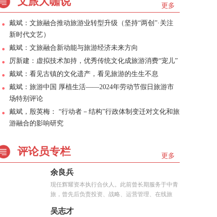
文旅大咖说
更多
戴斌：文旅融合推动旅游业转型升级（坚持“两创”·关注
新时代文艺）
戴斌：文旅融合新动能与旅游经济未来方向
厉新建：虚拟技术加持，优秀传统文化成旅游消费“宠儿”
戴斌：看见古镇的文化遗产，看见旅游的生生不息
戴斌：旅游中国 厚植生活——2024年劳动节假日旅游市
场特别评论
戴斌，殷英梅： “行动者－结构”行政体制变迁对文化和旅
游融合的影响研究
评论员专栏
更多
余良兵
现任辉耀资本执行合伙人。此前曾长期服务于中青
旅，曾先后负责投资、战略、运营管理、在线旅
游、...
吴志才