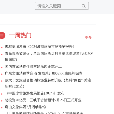
一周热门
更多
携程集团发布《2024暑期旅游市场预测报告》
青岛啤酒节爆火，兰欧国际酒店抖音单店单渠道7天GMV
破108万
国内首家动物伴游主题乐园正式开工
广东文旅消费季启动 发放总计800万元惠民补贴券
戴斌：文旅融合推动旅游业转型升级（坚持“两创”·关注
新时代文艺）
《中国冰雪旅游发展报告(2024)》发布
总投资20亿元！三峡千古情预计7月26日正式开业
唐山文旅集团7月活动集锦
《世界旅游经济趋势报告（2024）》在惠灵顿发布