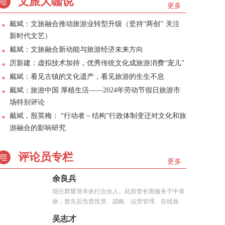
文旅大咖说
更多
戴斌：文旅融合推动旅游业转型升级（坚持“两创”·关注
新时代文艺）
戴斌：文旅融合新动能与旅游经济未来方向
厉新建：虚拟技术加持，优秀传统文化成旅游消费“宠儿”
戴斌：看见古镇的文化遗产，看见旅游的生生不息
戴斌：旅游中国 厚植生活——2024年劳动节假日旅游市
场特别评论
戴斌，殷英梅： “行动者－结构”行政体制变迁对文化和旅
游融合的影响研究
评论员专栏
更多
余良兵
现任辉耀资本执行合伙人。此前曾长期服务于中青
旅，曾先后负责投资、战略、运营管理、在线旅
游、...
吴志才