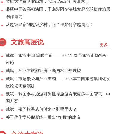
文旅大消费企业出海，"One Piece"花落谁家！
带瓶中国茶亮相法国，千岛湖阿尔法城发起全球换住旅居
创作邀约
从超级民宿到超级乡村，阿兰里如何穿越周期？
文旅高层说
更多
戴斌：旅游中国 温暖向前——2024年春节旅游市场特别
评论
戴斌：2023年旅游经济回顾与2024年展望
戴斌：市场繁荣与产业重构——2023年中国旅游集团化发
展论坛闭幕演讲
戴斌：我国乡村旅游可为世界旅游贡献更多中国智慧、中
国方案
戴斌：夜间旅游从何时来？到哪里去？
关于优化学校假期统一推出“春假”的建议