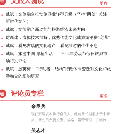
文旅大咖说
更多
戴斌：文旅融合推动旅游业转型升级（坚持“两创”·关注
新时代文艺）
戴斌：文旅融合新动能与旅游经济未来方向
厉新建：虚拟技术加持，优秀传统文化成旅游消费“宠儿”
戴斌：看见古镇的文化遗产，看见旅游的生生不息
戴斌：旅游中国 厚植生活——2024年劳动节假日旅游市
场特别评论
戴斌，殷英梅： “行动者－结构”行政体制变迁对文化和旅
游融合的影响研究
评论员专栏
更多
余良兵
现任辉耀资本执行合伙人。此前曾长期服务于中青
旅，曾先后负责投资、战略、运营管理、在线旅
游、...
吴志才