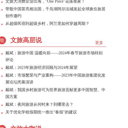
文旅大消费企业出海，"One Piece"花落谁家！
带瓶中国茶亮相法国，千岛湖阿尔法城发起全球换住旅居
创作邀约
从超级民宿到超级乡村，阿兰里如何穿越周期？
文旅高层说
更多
戴斌：旅游中国 温暖向前——2024年春节旅游市场特别
评论
戴斌：2023年旅游经济回顾与2024年展望
戴斌：市场繁荣与产业重构——2023年中国旅游集团化发
展论坛闭幕演讲
戴斌：我国乡村旅游可为世界旅游贡献更多中国智慧、中
国方案
戴斌：夜间旅游从何时来？到哪里去？
关于优化学校假期统一推出“春假”的建议