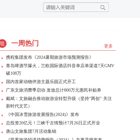
一周热门
更多
携程集团发布《2024暑期旅游市场预测报告》
青岛啤酒节爆火，兰欧国际酒店抖音单店单渠道7天GMV
破108万
国内首家动物伴游主题乐园正式开工
广东文旅消费季启动 发放总计800万元惠民补贴券
戴斌：文旅融合推动旅游业转型升级（坚持“两创”·关注
新时代文艺）
《中国冰雪旅游发展报告(2024)》发布
总投资20亿元！三峡千古情预计7月26日正式开业
唐山文旅集团7月活动集锦
《世界旅游经济趋势报告（2024）》在惠灵顿发布