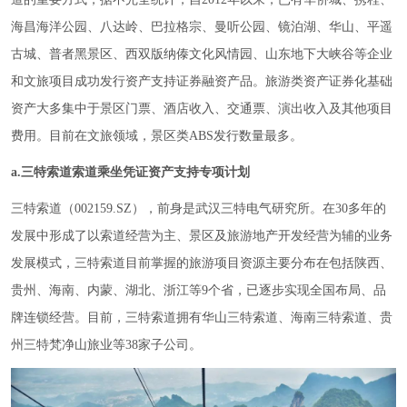
海昌海洋公园、八达岭、巴拉格宗、曼听公园、镜泊湖、华山、平遥
古城、普者黑景区、西双版纳傣文化风情园、山东地下大峡谷等企业
和文旅项目成功发行资产支持证券融资产品。旅游类资产证券化基础
资产大多集中于景区门票、酒店收入、交通票、演出收入及其他项目
费用。目前在文旅领域，景区类ABS发行数量最多。
a.三特索道索道乘坐凭证资产支持专项计划
三特索道（002159.SZ），前身是武汉三特电气研究所。在30多年的
发展中形成了以索道经营为主、景区及旅游地产开发经营为辅的业务
发展模式，三特索道目前掌握的旅游项目资源主要分布在包括陕西、
贵州、海南、内蒙、湖北、浙江等9个省，已逐步实现全国布局、品
牌连锁经营。目前，三特索道拥有华山三特索道、海南三特索道、贵
州三特梵净山旅业等38家子公司。