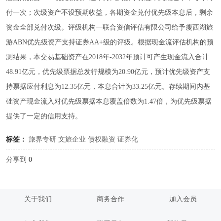
付一次；次级资产不设预期收益，各期资金兑付优先级本息后，剩余
资金全部兑付次级。评级机构—联合资信评估有限公司给予瘦西湖旅
游ABN优先级资产支持证券AA+级的评级。根据现金流评估机构的预
测结果，本交易基础资产在2018年-2032年预计可产生现金流入合计
48.91亿元，优先级票据总发行规模为20.90亿元，预计优先级资产支
持票据应付利息为12.35亿元，本息合计为33.25亿元。存续期间内基
础资产现金流入对优先级票据本息覆盖倍数为1.47倍，为优先级票据
提供了一定的信用支持。
标签：
旅界专研
文旅企业
债权融资
证券化
分享到
0
关于我们
商务合作
加入会员