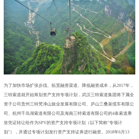
为了加快市场扩张步伐、拓宽融资渠道、降低融资成本，从2017年，
三特索道就开始筹划资产支持专项计划，武汉三特索道集团将下属全
资子公司贵州三特梵净山旅业发展有限公司、庐山三叠泉缆车有限公
司、杭州千岛湖索道有限公司及海南三特索道有限公司的4条索道乘
坐凭证转让给作为SPV的资产支持专项计划（以下简称“专项计
划”），并通过专项计划发行资产支持证券进行融资。2018年6月13