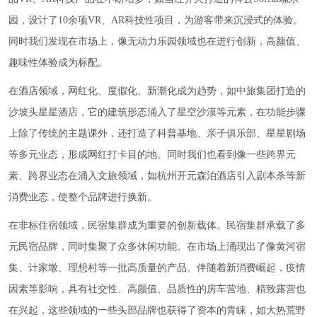
园，设计了10余项VR、AR科技性项目，为游客带来沉浸式的体验。
同时我们发现在市场上，像无动力乐园领域也在进行创新，高颜值、
趣味性体验成为标配。
在酒店领域，网红化、度假化、新潮化成为趋势，如中旅集团打造的
沙坡头星星酒店，它的建筑形态涌入了星空沙漠等元素，在功能步骤
上除了传统的主题课外，还打造了科普基地、亲子俱乐部、星星剧场
等多元业态，形成网红打卡目的地。同时我们也看到像一些跨界元
素、跨界业态在涌入文旅领域，如杭州开元森泊酒店引入剧本杀等新
消费业态，使整个品牌进行换新。
在非标住宿领域，民宿集群成为重要的创新载体。民宿集群承载了多
元民宿品牌，同时集聚了众多休闲功能。在市场上涌现出了像黄河宿
集、计家墩、理想村等一批高质量的产品。伴随着新消费崛起，疫情
因素等影响，具有社交性、高颜值、品质性的房车营地、精致露营也
在兴起，这些领域的一些头部品牌也获得了资本的青睐，如大热荒野