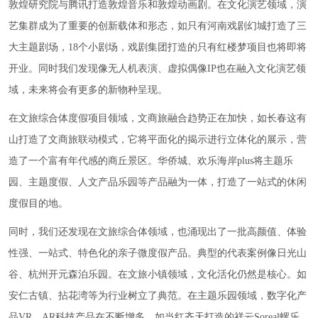
敦煌研究院与腾讯打造敦煌音乐和敦煌动画剧。在文化演艺领域，演
艺集群成为了重要的创新载体和形态，如只有河南戏剧幻城打造了三
大主题剧场，18个小剧场，戏剧集团打造的只有红楼梦项目也将即将
开业。同时我们发现像无人机表演、虚拟偶像IP也在融入文化演艺领
域，未来将会有更多的新物种呈现。
在文旅综合体度假项目领域，文商旅融合趋势正在加快，如长春这有
山打造了文商旅联动模式，它将平面化的揭示进行立体化的展示，营
造了一个富有年代感的商丘景区。华侨城、欢乐海岸plus将主题乐
园、主题度假、人文产品乐园等产品融为一体，打造了一站式的休闲
度假目的地。
同时，我们还发现在文旅综合体领域，也涌现出了一批高颜值、体验
性强、一站式、特色化的亲子微度假产品。典型的代表案例像日光山
谷、杭州开元森泊乐园。在文旅小镇领域，文化活化仍然是核心。如
安仁古镇、拈花湾等为行业树立了典范。在主题乐园领域，数字化产
品VR、AR科技产品在不断增多，如当红齐天打造的祥云Soreal螺乐