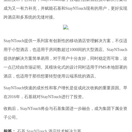
成为又一有力补充，并赋能石基和StayNTouch现有的用户，更好实现
跨酒店和多系统的无缝对接。
StayNTouch提供一系列富有创新性的移动酒店管理解决方案，不仅适
用于小型酒店，也适用于房间数超过1000间的大型酒店。StayNTouch
提供的解决方案简单易用，对于用户十分友好，同时稳定而可靠，这
一点已经由市场证明。其模块化式的设计同时适用于PMS本地部署的
酒店，也适用于那些想要转型使用云端系统的酒店。
StayNTouch快速的成长性和客户增长是促成此次收购的重要原因。早
在2016年，石基就对StayNTouch进行了投资。
收购后，StayNTouch将会与石基集团进一步融合，成为集团下属全资
子公司。
标签：
石基
StayNTouch
酒店技术解决方案