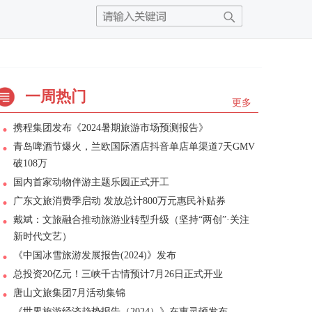
一周热门
更多
携程集团发布《2024暑期旅游市场预测报告》
青岛啤酒节爆火，兰欧国际酒店抖音单店单渠道7天GMV
破108万
国内首家动物伴游主题乐园正式开工
广东文旅消费季启动 发放总计800万元惠民补贴券
戴斌：文旅融合推动旅游业转型升级（坚持“两创”·关注
新时代文艺）
《中国冰雪旅游发展报告(2024)》发布
总投资20亿元！三峡千古情预计7月26日正式开业
唐山文旅集团7月活动集锦
《世界旅游经济趋势报告（2024）》在惠灵顿发布