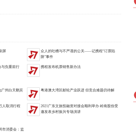
刷屏
众人的吐槽与不严谨的公关——记携程“订票陷
阱”事件
力与负重前行
携程发布机票销售新办法
地广州白天鹅宾
粤港澳大湾区邮轮产业跃进 但竞合难题仍待解
4万人取消行程
2021广东文旅投融资对接会顺利举办 岭南股份受
邀发表乡村振兴专场演讲
深圳市消委会：监