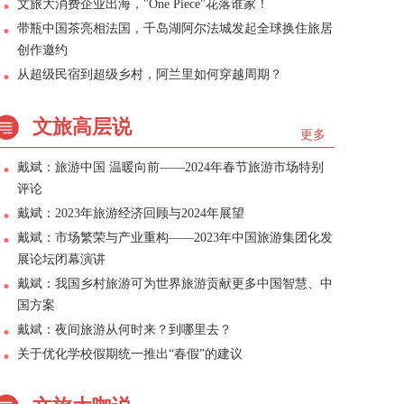
文旅大消费企业出海，"One Piece"花落谁家！
带瓶中国茶亮相法国，千岛湖阿尔法城发起全球换住旅居
创作邀约
从超级民宿到超级乡村，阿兰里如何穿越周期？
文旅高层说
更多
戴斌：旅游中国 温暖向前——2024年春节旅游市场特别
评论
戴斌：2023年旅游经济回顾与2024年展望
戴斌：市场繁荣与产业重构——2023年中国旅游集团化发
展论坛闭幕演讲
戴斌：我国乡村旅游可为世界旅游贡献更多中国智慧、中
国方案
戴斌：夜间旅游从何时来？到哪里去？
关于优化学校假期统一推出“春假”的建议