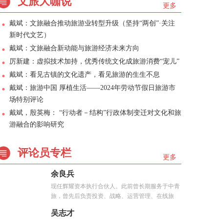
文旅大咖说
更多
戴斌：文旅融合推动旅游业转型升级（坚持“两创”·关注
新时代文艺）
戴斌：文旅融合新动能与旅游经济未来方向
厉新建：虚拟技术加持，优秀传统文化成旅游消费“宠儿”
戴斌：看见古镇的文化遗产，看见旅游的生生不息
戴斌：旅游中国 厚植生活——2024年劳动节假日旅游市
场特别评论
戴斌，殷英梅： “行动者－结构”行政体制变迁对文化和旅
游融合的影响研究
评论员专栏
更多
余良兵
现任辉耀资本执行合伙人。此前曾长期服务于中青
旅，曾先后负责投资、战略、运营管理、在线旅
游、...
吴志才