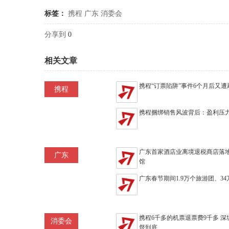
标签：
携程
广东
消委会
分享到
0
相关文章
携程“订票陷阱”事件6个月后又遭
携程
携程捆绑销售风波背后：盈利压
广东首家酒店业离境退税商店落
广东
馆
广东春节期间1.9万个旅游团、3
携程6千多的机票退票费9千多 
消委会
督到底