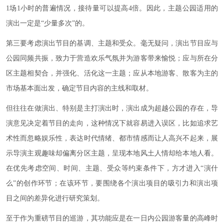
1场1小时的普遍情况，接待量可以提高4倍。因此，主题公园适用的
演出一定是“少量多次”的。
第三要考虑演出节目的基调、主题和受众。毫无疑问，演出节目应与
公园同频共振，致力于营造欢乐气氛并为游客带来愉悦；应与所在分
区主题相契合，并强化、活化这一主题；应从本地游客、散客为主的
市场基本面出发，确定节目内容的主线和取材。
但往往在做演出、特别是主打演出时，演出成为超越公园的存在，导
演意见决定着节目的走向，这种情况下就容易进入误区，比如追求艺
术性而忽略娱乐性，表达时代情绪、都市情感而让人高兴不起来，展
示导演主观趣味却偏离分区主题，呈现本地风土人情却给本地人看。
在优先考虑空间、时间、主题、受众等约束条件下，方才进入“演什
么”的创作环节；在该环节，要围绕各个演出项目的吸引力和演出项
目之间的差异化进行研究策划。
至于作为重磅节目的巡游，其功能应是在一日内公园游客量的高峰时