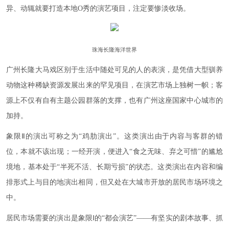
异、动辄就要打造本地O秀的演艺项目，注定要惨淡收场。
珠海长隆海洋世界
广州长隆大马戏区别于生活中随处可见的人的表演，是凭借大型驯养
动物这种稀缺资源发展出来的罕见项目，在演艺市场上独树一帜；客
源上不仅有自有主题公园群落的支撑，也有广州这座国家中心城市的
加持。
象限Ⅱ的演出可称之为“鸡肋演出”。这类演出由于内容与客群的错
位，本就不该出现；一经开演，便进入“食之无味、弃之可惜”的尴尬
境地，基本处于“半死不活、长期亏损”的状态。这类演出在内容和编
排形式上与目的地演出相同，但又处在大城市开放的居民市场环境之
中。
居民市场需要的演出是象限Ⅰ的“都会演艺”——有坚实的剧本故事、抓