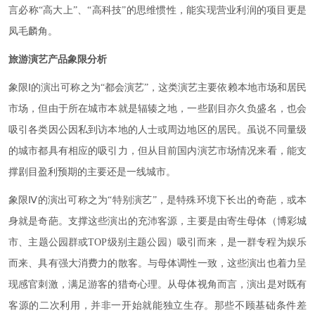
言必称“高大上”、“高科技”的思维惯性，能实现营业利润的项目更是
凤毛麟角。
旅游演艺产品象限分析
象限Ⅰ的演出可称之为“都会演艺”，这类演艺主要依赖本地市场和居民
市场，但由于所在城市本就是辐辏之地，一些剧目亦久负盛名，也会
吸引各类因公因私到访本地的人士或周边地区的居民。虽说不同量级
的城市都具有相应的吸引力，但从目前国内演艺市场情况来看，能支
撑剧目盈利预期的主要还是一线城市。
象限Ⅳ的演出可称之为“特别演艺”，是特殊环境下长出的奇葩，或本
身就是奇葩。支撑这些演出的充沛客源，主要是由寄生母体（博彩城
市、主题公园群或TOP级别主题公园）吸引而来，是一群专程为娱乐
而来、具有强大消费力的散客。与母体调性一致，这些演出也着力呈
现感官刺激，满足游客的猎奇心理。从母体视角而言，演出是对既有
客源的二次利用，并非一开始就能独立生存。那些不顾基础条件差