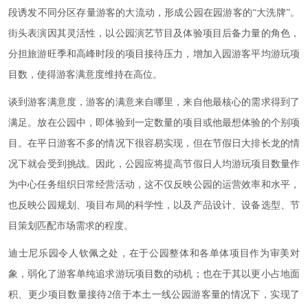
段诱发不同分区存量游客的大流动，形成公园在园游客的“大洗牌”。
街头表演因其灵活性，以公园演艺节目及体验项目后备力量的角色，
分担旅游旺季和高峰时段的项目接待压力，增加入园游客平均游玩项
目数，使得游客满意度维持在高位。
谈到游客满意度，游客的满意来自哪里，来自他最核心的需求得到了
满足。放在公园中，即体验到一定数量的项目或他最想体验的个别项
目。在平日游客不多的情况下很容易实现，但在节假日大排长龙的情
况下就会受到挑战。因此，公园应将提高节假日人均游玩项目数量作
为中心任务组织日常经营活动，这不仅反映公园的运营效率和水平，
也反映公园规划、项目布局的科学性，以及产品设计、设备选型、节
目策划匹配市场需求的程度。
迪士尼乐园令人钦佩之处，在于公园整体和各单体项目作为审美对
象，弱化了游客单纯追求游玩项目数的动机；也在于其以更小占地面
积、更少项目数量接待2倍于本土一线公园游客量的情况下，实现了