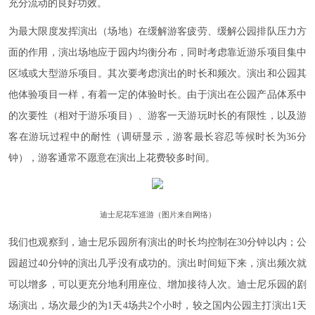
充分流动的良好功效。
为最大限度发挥演出（场地）在缓解游客疲劳、缓解公园排队压力方
面的作用，演出场地应于园内均衡分布，同时考虑靠近游乐项目集中
区域或大型游乐项目。其次要考虑演出的时长和频次。演出和公园其
他体验项目一样，有着一定的体验时长。由于演出在公园产品体系中
的次要性（相对于游乐项目）、游客一天游玩时长的有限性，以及游
客在游玩过程中的耐性（调研显示，游客最长容忍等候时长为36分
钟），游客通常不愿意在演出上花费较多时间。
迪士尼花车巡游（图片来自网络）
我们也观察到，迪士尼乐园所有演出的时长均控制在30分钟以内；公
园超过40分钟的演出几乎没有成功的。演出时间短下来，演出频次就
可以增多，可以更充分地利用座位、增加接待人次。迪士尼乐园的剧
场演出，场次最少的为1天4场共2个小时，较之国内公园主打演出1天