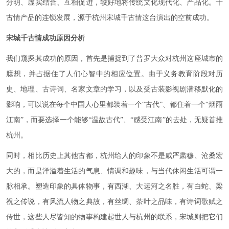
分明、虚实结合、互相促进，较好地将传统文化现代化、产品化。千
古情产品的连锁发展，源于杭州宋城千古情这台演出的空前成功。
宋城千古情成功原因分析
我们窥探其成功的原因，首先是捕捉到了普罗大众对杭州这座城市的
臆想，并占据住了人们心智中的相应位置。由于义务教育阶段对历
史、地理、古诗词、名家文章的学习，以及受古装影视剧潜移默化的
影响，可以说在每个中国人心里都装着一个“古代”、都住着一个“烟雨
江南”，而要选择一个能够“温故古代”、“感受江南”的去处，无疑首推
杭州。
同时，相比历史上其他古都，杭州给人的印象不是威严肃穆、沧桑宏
大的，而是洋溢着生活的气息、情调和趣味，与当代休闲生活可谓一
脉相承。塑造印象的具体物事，有西湖、大运河之名胜，有白蛇、梁
祝之传说，有风流人物之典故，有丝绸、茶叶之品味，有诗词歌赋之
传世，这些人尽皆知的物事构建起世人与杭州的联系，宋城则把它们