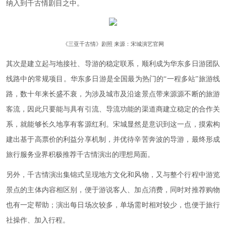
纳入到千古情剧目之中。
《三亚千古情》剧照 来源：宋城演艺官网
其次是建立起与地接社、导游的稳定联系，顺利成为华东多日游团队
线路中的常规项目。华东多日游是全国最为热门的“一程多站”旅游线
路，数十年来长盛不衰，为涉及城市及沿途景点带来源源不断的旅游
客流，因此只要能与具有引流、导流功能的渠道商建立稳定的合作关
系，就能够长久地享有客源红利。宋城显然是意识到这一点，摸索构
建出基于高票价的利益分享机制，并优待辛苦奔波的导游，最终形成
旅行服务业界积极推荐千古情演出的理想局面。
另外，千古情演出集锦式呈现地方文化和风物，又与整个行程中游览
景点的主体内容相区别，便于游说客人、加点消费，同时对推荐购物
也有一定帮助；演出每日场次较多，单场需时相对较少，也便于旅行
社操作、加入行程。