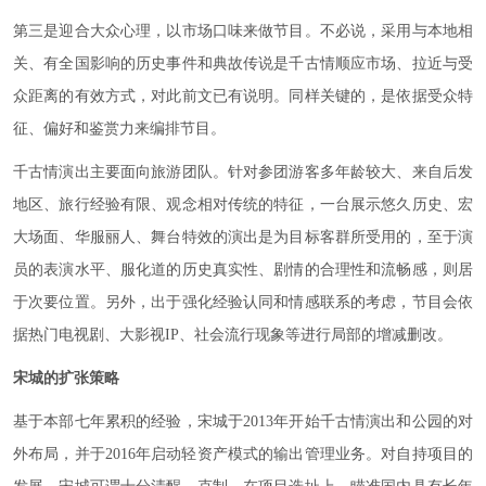
第三是迎合大众心理，以市场口味来做节目。不必说，采用与本地相
关、有全国影响的历史事件和典故传说是千古情顺应市场、拉近与受
众距离的有效方式，对此前文已有说明。同样关键的，是依据受众特
征、偏好和鉴赏力来编排节目。
千古情演出主要面向旅游团队。针对参团游客多年龄较大、来自后发
地区、旅行经验有限、观念相对传统的特征，一台展示悠久历史、宏
大场面、华服丽人、舞台特效的演出是为目标客群所受用的，至于演
员的表演水平、服化道的历史真实性、剧情的合理性和流畅感，则居
于次要位置。另外，出于强化经验认同和情感联系的考虑，节目会依
据热门电视剧、大影视IP、社会流行现象等进行局部的增减删改。
宋城的扩张策略
基于本部七年累积的经验，宋城于2013年开始千古情演出和公园的对
外布局，并于2016年启动轻资产模式的输出管理业务。对自持项目的