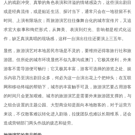
人的戏剧冲突、真挚的角色表演和洋溢的情绪感染力，这些演出剧目
或是经典流传，或是贴近生活、探讨当下，通常只会在一地驻留不长
时间、上演有限场次；而旅游演艺往往像舞台化的城市宣传片，又追
求宏大叙事和绚烂形式，从舞美、表演到灯光、音响都是程式化运
作，缺乏真演真唱的现场感，这样一台演出往往还要演上三五年。
显然，旅游演艺对本地居民市场是不灵的，要维持还得靠旅行社和旅
游团。但所处的城市环境显然不似九寨沟或澳门，它极其便利，外来
游客不需导游便可畅行；它又极其丰富，游客可选择的游览之处、娱
乐内容乃至演出剧目众多，何必为这一台演出花上个把钟头；在互联
网和移动终端的帮助下，城市的丰富触手可及，旅游演艺要占用游客
的时间只会更加艰难。城市的旅游演艺是需要外来旅游团支撑的，与
之组合设置的主题公园、大型商业却是面向本地散客的，对于运营方
来说，不仅散客难以转化进入剧场，拉拢团队也难以长期维系，还会
造成营销部门两头作战的疲态和徒劳。