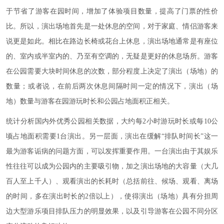
于节省了游客在园时间，增加了体验项目数量，提高了门票的性价
比。所以，演出场地首先是一处休息的空间，对于家庭、情侣游客来
说更是如此。相比在路边长椅或花台上休息，演出场地通常是有座位
的、室内或半室内的、乃至有空调的，无疑是更好的休息场所。游客
在公园需要大块时间休息的次数，部分程度上决定了演出（场地）的
数量；或者说，在前后两次休息间隔时间一定的情况下，演出（场
地）数量与游客在园游玩时长和公园占地面积正相关。
统计分析国内外优秀公园相关数据，大约每2小时游玩时长或每10公
顷占地面积需要1台演出。另一层面，演出在缓解“排队时间长”这一
最为游客诟病的问题方面，可以发挥重要作用。一台演出由于其娱乐
性往往可以成为公园内的主要吸引物，加之演出场地的大容量（大几
百人至上千人）、观看演出的长耗时（总括前往、候场、观看、离场
的时间，多在演出时长的2倍以上），使得演出（场地）具有分担周
边大型游乐项目排队压力的明显效果，以及引导游客在公园不同分区