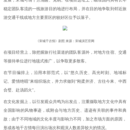
发展，宋城可谓十分清醒、克制。在项目选址上，瞄准国内具有长年
稳定团队客流的一线旅游目的地进行布局，并在目的地争取到邻近旅
游交通干线或地方主要景区的较好区位予以落子。
《宋城千古情》剧照 来源：宋城演艺官网
在项目经营上，除把握旅行社渠道的团队客源外，对地方住宿、交通
等接待单位进行地毯式推广，以争取更多散客。
在节目编排上，沿用本部范式，以“悠久历史、高光时刻、地域标
记、爱情绝唱”来组织场次，并力求做到“刚柔并济、古往今来、中西
合璧、赴汤蹈火”。
在文化发掘上，以引发观众共鸣为出发点，注重撷取地方文化中具有
全国影响的风物事迹，或附会与地方历史、遗迹有关联的事件和典
故；由于不同地域的文化丰度与影响力不同，加之市场方面的原因，
形成各地千古情每日演出场次和观演人数差异较大的情况。