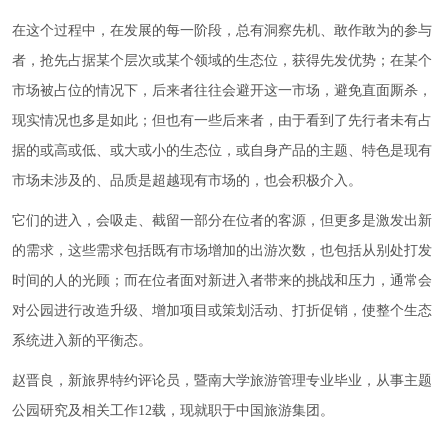
在这个过程中，在发展的每一阶段，总有洞察先机、敢作敢为的参与
者，抢先占据某个层次或某个领域的生态位，获得先发优势；在某个
市场被占位的情况下，后来者往往会避开这一市场，避免直面厮杀，
现实情况也多是如此；但也有一些后来者，由于看到了先行者未有占
据的或高或低、或大或小的生态位，或自身产品的主题、特色是现有
市场未涉及的、品质是超越现有市场的，也会积极介入。
它们的进入，会吸走、截留一部分在位者的客源，但更多是激发出新
的需求，这些需求包括既有市场增加的出游次数，也包括从别处打发
时间的人的光顾；而在位者面对新进入者带来的挑战和压力，通常会
对公园进行改造升级、增加项目或策划活动、打折促销，使整个生态
系统进入新的平衡态。
赵晋良，新旅界特约评论员，暨南大学旅游管理专业毕业，从事主题
公园研究及相关工作12载，现就职于中国旅游集团。