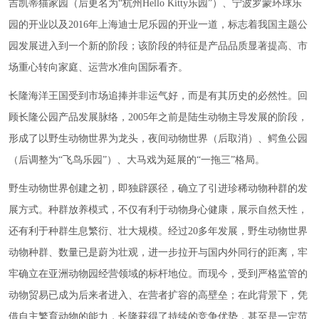
吉凯蒂猫家园（后更名为“杭州Hello Kitty乐园”）、宁波罗蒙环球乐
园的开业以及2016年上海迪士尼乐园的开业一道，标志着我国主题公
园发展进入到一个新的阶段；该阶段的特征是产品品质显著提高、市
场重心转向家庭、运营水准向国际看齐。
长隆海洋王国受到市场追捧并非运气好，而是有其历史的必然性。回
顾长隆公园产品发展脉络，2005年之前是陆生动物主导发展的阶段，
形成了以野生动物世界为龙头，夜间动物世界（后取消）、鳄鱼公园
（后调整为“飞鸟乐园”）、大马戏为延展的“一拖三”格局。
野生动物世界创建之初，即独辟蹊径，确立了引进珍稀动物种群的发
展方式。种群放养模式，不仅有利于动物身心健康，展示自然天性，
还有利于种群生息繁衍、壮大规模。经过20多年发展，野生动物世界
动物种群、数量已是蔚为壮观，进一步拉开与国内外同行的距离，牢
牢确立在亚洲动物园经营领域的标杆地位。而现今，受到严格监管的
动物贸易已成为后来者进入、在营者扩容的高壁垒；在此背景下，凭
借自主繁育动物的能力，长隆获得了持续的竞争优势，甚至是一定范