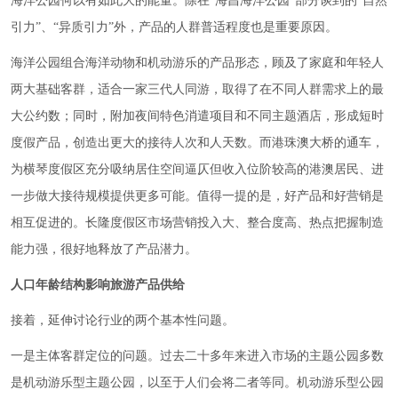
海洋公园何以有如此大的能量。除在“海昌海洋公园”部分谈到的“自然
引力”、“异质引力”外，产品的人群普适程度也是重要原因。
海洋公园组合海洋动物和机动游乐的产品形态，顾及了家庭和年轻人
两大基础客群，适合一家三代人同游，取得了在不同人群需求上的最
大公约数；同时，附加夜间特色消遣项目和不同主题酒店，形成短时
度假产品，创造出更大的接待人次和人天数。而港珠澳大桥的通车，
为横琴度假区充分吸纳居住空间逼仄但收入位阶较高的港澳居民、进
一步做大接待规模提供更多可能。值得一提的是，好产品和好营销是
相互促进的。长隆度假区市场营销投入大、整合度高、热点把握制造
能力强，很好地释放了产品潜力。
人口年龄结构影响旅游产品供给
接着，延伸讨论行业的两个基本性问题。
一是主体客群定位的问题。过去二十多年来进入市场的主题公园多数
是机动游乐型主题公园，以至于人们会将二者等同。机动游乐型公园