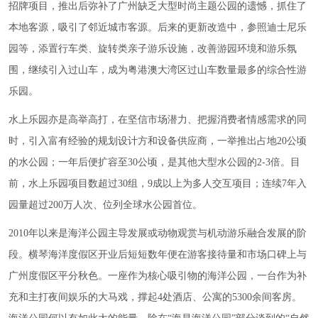
招牌项目，推出后弥补了广州缺乏大型时尚主题公园的遗憾，抓住了
本地客源，吸引了邻近城市客源。后来的更新改造中，参照迪士尼乐
园等，添置行车类、旋转类亲子游乐设施，改善游园环境和游乐氛
围，继续引入过山车，成为粤港澳大湾区过山车数量最多的综合性游
乐园。
水上乐园亦是高举高打，在坚信市场潜力、把握消费者情感需求的同
时，引入富有经验的规划设计方和设备供应商，一举推出占地20公顷
的水公园；一年后便扩容至30公顷，是其他大型水公园的2-3倍。目
前，水上乐园项目数超过30组，9成以上为多人交互项目；连续7年入
园量超过200万人次、位列全球水公园首位。
2010年以来是海洋公园主导发展或动物观赏与机动游乐融合发展的阶
段。横琴海洋度假区开业后短短数年便在游客接待量和市场口碑上与
广州度假区平分秋色。一座作为核心吸引物的海洋公园，一台作为补
充和主打夜间娱乐的大马戏，撑起4处酒店、公寓的5300余间客房。