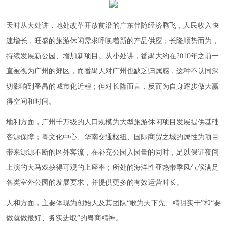
天时从大处讲，地处改革开放前沿的广东伴随经济腾飞，人民收入快
速增长，旺盛的旅游休闲需求呼唤着新的产品供应；长隆顺势而为，
持续发展新公园、增加新项目。从小处讲，番禺大约在2010年之前一
直被视为广州的郊区，而番禺人对广州也缺乏归属感，这种不认同深
切影响到番禺的城市化近程；但对长隆而言，反而为自身逐步做大赢
得空间和时间。
地利方面，广州千万级的人口规模为大型旅游休闲项目发展提供基础
客源保障；粤文化中心、华南交通枢纽、国际商贸之城的属性为项目
带来源源不断的区外客流，在补充公园入园量的同时，足以保证夜间
上演的大马戏获得可观的上座率；所处的海洋性亚热带季风气候满足
各类室外公园的发展要求，并提供更多的有效运营时长。
人和方面，主要体现为创始人及其团队“敢为天下先、精明实干”和“要
做就做最好、务实进取”的粤商精神。