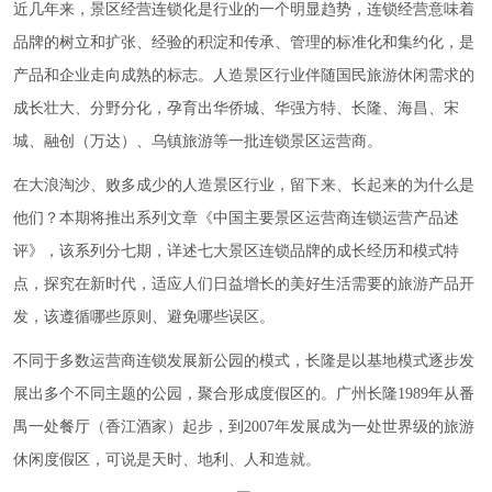
近几年来，景区经营连锁化是行业的一个明显趋势，连锁经营意味着
品牌的树立和扩张、经验的积淀和传承、管理的标准化和集约化，是
产品和企业走向成熟的标志。人造景区行业伴随国民旅游休闲需求的
成长壮大、分野分化，孕育出华侨城、华强方特、长隆、海昌、宋
城、融创（万达）、乌镇旅游等一批连锁景区运营商。
在大浪淘沙、败多成少的人造景区行业，留下来、长起来的为什么是
他们？本期将推出系列文章《中国主要景区运营商连锁运营产品述
评》，该系列分七期，详述七大景区连锁品牌的成长经历和模式特
点，探究在新时代，适应人们日益增长的美好生活需要的旅游产品开
发，该遵循哪些原则、避免哪些误区。
不同于多数运营商连锁发展新公园的模式，长隆是以基地模式逐步发
展出多个不同主题的公园，聚合形成度假区的。广州长隆1989年从番
禺一处餐厅（香江酒家）起步，到2007年发展成为一处世界级的旅游
休闲度假区，可说是天时、地利、人和造就。